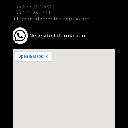
+34 677 454 446
+34 941 245 551
info@apartamentoslogrono.org
Necesito Información